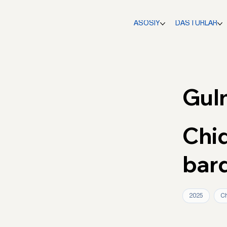
ASOSIY
DASTURLAR
Gul
Chi
barq
2025
Ch