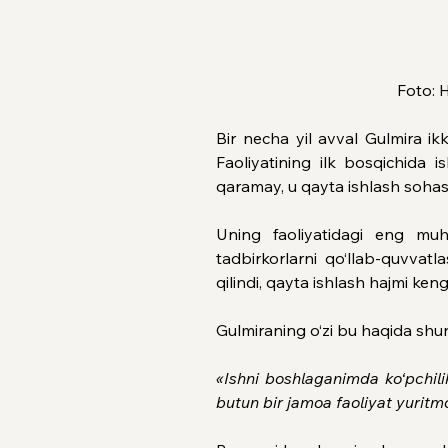
Foto: 
Bir necha yil avval Gulmira 
Faoliyatining ilk bosqichida 
qaramay, u qayta ishlash sohasi 
Uning faoliyatidagi eng muh
tadbirkorlarni qo‘llab-quvvatl
qilindi, qayta ishlash hajmi kengay
Gulmiraning o‘zi bu haqida shu
«Ishni boshlaganimda ko‘pchili
butun bir jamoa faoliyat yurit