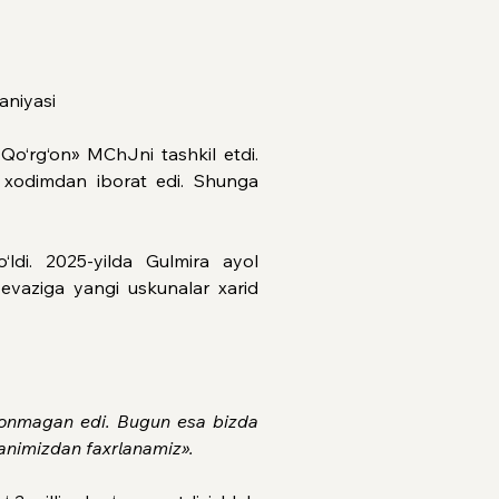
aniyasi
‘rg‘on» MChJni tashkil etdi. 
r xodimdan iborat edi. Shunga 
‘ldi. 2025-yilda Gulmira ayol 
 evaziga yangi uskunalar xarid 
shonmagan edi. Bugun esa bizda 
animizdan faxrlanamiz».