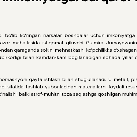
ndi bo‘lib ko‘ringan narsalar boshqalar uchun imkoniyatga 
azor mahallasida istiqomat qiluvchi Gulmira Jumayevanin
dan qaraganda sokin, mehnatkash, ko‘pchilikka o‘xshagan 
dbirkorligi bilan kamdan-kam bog‘lanadigan sohada yillar d
mashyoni qayta ishlash bilan shug‘ullanadi. U metall, plas
i sifatida tashlab yuboriladigan materiallarni foydali resur
‘nalishi, balki atrof-muhitni toza saqlashga qo‘shilgan muhim 