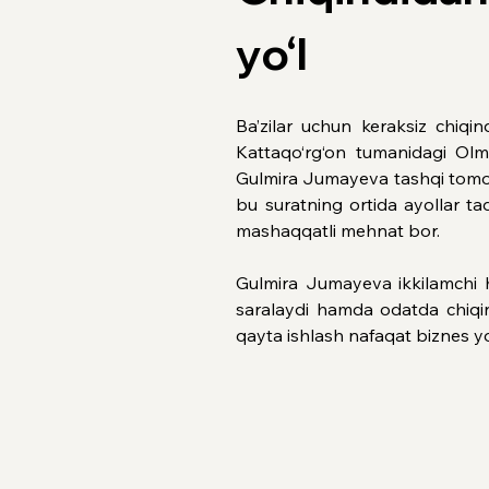
yo‘l
Ba’zilar uchun keraksiz chiqi
Kattaqo‘rg‘on tumanidagi Olm
Gulmira Jumayeva tashqi tomon
bu suratning ortida ayollar ta
mashaqqatli mehnat bor.
Gulmira Jumayeva ikkilamchi ho
saralaydi hamda odatda chiqind
qayta ishlash nafaqat biznes yo