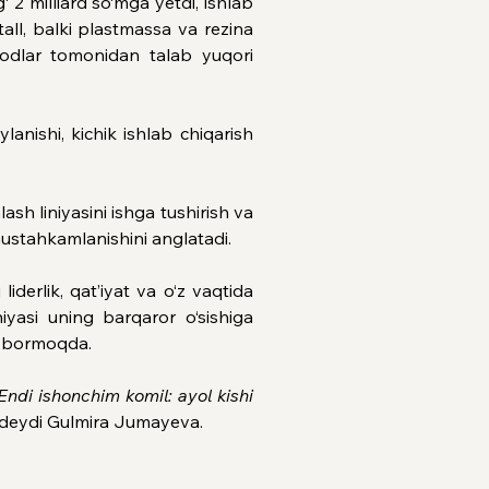
2 milliard so‘mga yetdi, ishlab 
all, balki plastmassa va rezina 
dlar tomonidan talab yuqori 
nishi, kichik ishlab chiqarish 
sh liniyasini ishga tushirish va 
mustahkamlanishini anglatadi.
erlik, qat’iyat va o‘z vaqtida 
yasi uning barqaror o‘sishiga 
ib bormoqda.
di ishonchim komil: ayol kishi 
 deydi Gulmira Jumayeva.