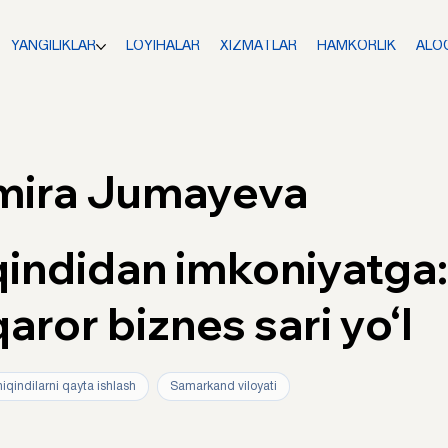
YANGILIKLAR
LOYIHALAR
XIZMATLAR
HAMKORLIK
ALO
mira Jumayeva
qindidan imkoniyatga:
aror biznes sari yo‘l
iqindilarni qayta ishlash
Samarkand viloyati