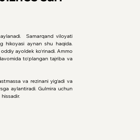
aylanadi.  Samarqand viloyati 
g hikoyasi aynan shu haqida. 
oddiy ayoldek ko‘rinadi. Ammo 
avomida to‘plangan tajriba va 
tmassa va rezinani yig‘adi va 
sga aylantiradi. Gulmira uchun 
hissadir.