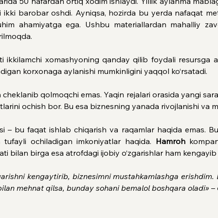
da 50 nafardan ortiq xodim ishlaydi. Yillik aylanma mablag‘ 
i ikki barobar oshdi. Ayniqsa, hozirda bu yerda nafaqat met
him ahamiyatga ega. Ushbu materiallardan mahalliy zavo
rilmoqda.
 ikkilamchi xomashyoning qanday qilib foydali resursga ayla
tadigan korxonaga aylanishi mumkinligini yaqqol ko‘rsatadi.
an cheklanib qolmoqchi emas. Yaqin rejalari orasida yangi sarala
larini ochish bor. Bu esa biznesning yanada rivojlanishi va 
– bu faqat ishlab chiqarish va raqamlar haqida emas. Bu lid
h tufayli ochiladigan imkoniyatlar haqida. 
Hamroh
 kompani
ati bilan birga esa atrofdagi ijobiy o‘zgarishlar ham kengay
rishni kengaytirib, biznesimni mustahkamlashga erishdim. En
 bilan mehnat qilsa, bunday sohani bemalol boshqara oladi» 
–