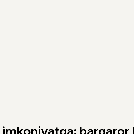
imkoniyatga: barqaror b