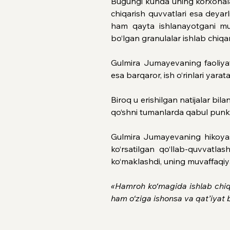
Bugungi kunda uning korxonalari
chiqarish quvvatlari esa deyarl
ham qayta ishlanayotgani mu
bo‘lgan granulalar ishlab chiqa
Gulmira Jumayevaning faoliyati
esa barqaror, ish o‘rinlari yara
Biroq u erishilgan natijalar bil
qo‘shni tumanlarda qabul punkt
Gulmira Jumayevaning hikoyasi 
ko‘rsatilgan qo‘llab-quvvatlas
ko‘maklashdi, uning muvaffaqiy
«Hamroh ko‘magida ishlab chiqa
ham o‘ziga ishonsa va qat’iyat