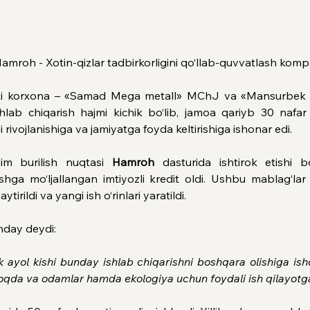
Hamroh - Xotin-qizlar tadbirkorligini qo‘llab-quvvatlash komp
ikki korxona – «Samad Mega metall» MChJ va «Mansurbek Qo
ishlab chiqarish hajmi kichik bo‘lib, jamoa qariyb 30 nafa
rivojlanishiga va jamiyatga foyda keltirishiga ishonar edi.
im burilish nuqtasi 
Hamroh
 dasturida ishtirok etishi bo
ashga mo‘ljallangan imtiyozli kredit oldi. Ushbu mablag‘lar
tirildi va yangi ish o‘rinlari yaratildi.
nday deydi:
k ayol kishi bunday ishlab chiqarishni boshqara olishiga i
moqda va odamlar hamda ekologiya uchun foydali ish qilayotg