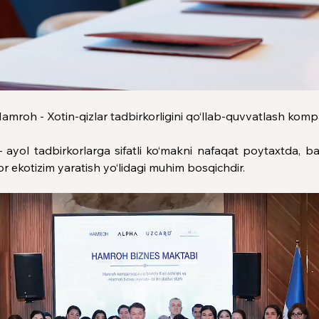
Hamroh - Xotin-qizlar tadbirkorligini qo‘llab-quvvatlash komp
 tadbirkorlarga sifatli ko‘makni nafaqat poytaxtda, ba
r ekotizim yaratish yo‘lidagi muhim bosqichdir.