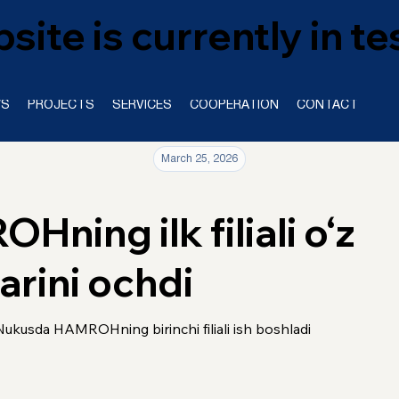
site is currently in t
WS
PROJECTS
SERVICES
COOPERATION
CONTACT
March 25, 2026
ning ilk filiali o‘z
arini ochdi
Nukusda HAMROHning birinchi filiali ish boshladi