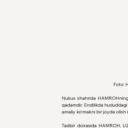
Foto: 
Nukus shahrida HAMROHning ilk 
qadamdir. Endilikda hududdagi a
amaliy ko‘makni bir joyda olish
Tadbir doirasida HAMROH, U