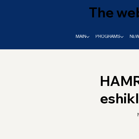
The web
MAIN
PROGRAMS
NE
HAMROH
eshikl