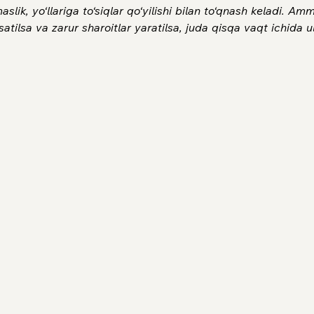
slik, yo‘llariga to‘siqlar qo‘yilishi bilan to‘qnash keladi. 
atilsa va zarur sharoitlar yaratilsa, juda qisqa vaqt ichida u