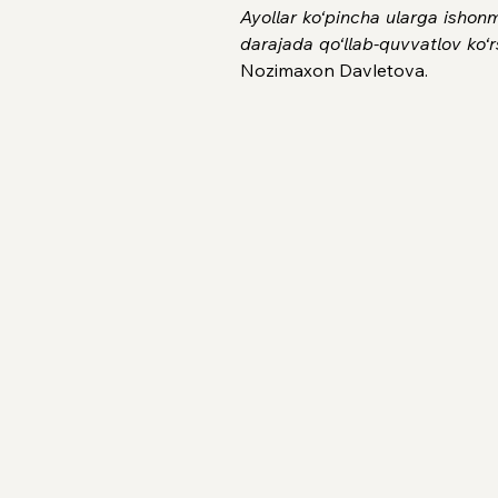
Ayollar ko‘pincha ularga ishonma
darajada qo‘llab-quvvatlov ko‘rs
Nozimaxon Davletova.