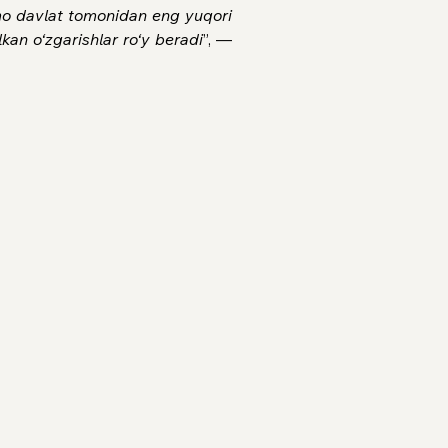
Ammo davlat tomonidan eng yuqori 
lkan o‘zgarishlar ro‘y beradi
”, — 