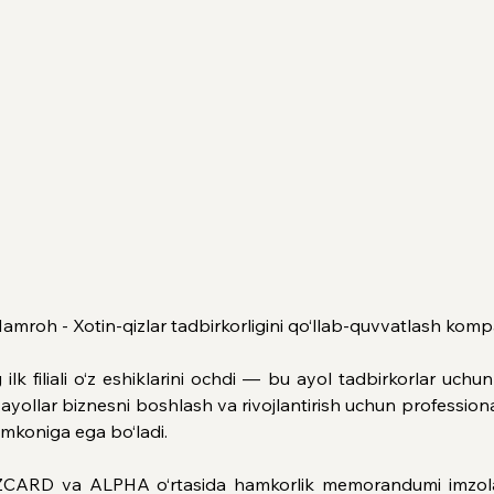
Hamroh - Xotin-qizlar tadbirkorligini qo‘llab-quvvatlash komp
filiali o‘z eshiklarini ochdi — bu ayol tadbirkorlar uchun
yollar biznesni boshlash va rivojlantirish uchun profession
 imkoniga ega bo‘ladi.
ZCARD va ALPHA o‘rtasida hamkorlik memorandumi imzo