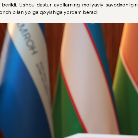
 berildi. Ushbu dastur ayollarning moliyaviy savodxonligini 
ishonch bilan yo‘lga qo‘yishiga yordam beradi.