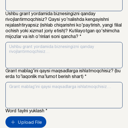
Ushbu grant yordamida biznesingizni qanday
rivojlantirmoqchisiz? Qaysi yo‘nalishda kengayishni
rejalashtiryapsiz (ishlab chiqarishni ko‘paytirish, yangi filial
ochish yoki xizmat joriy etish)? Kutilayotgan qo‘shimcha
mijozlar va ish o‘rinlari soni qancha?
*
Grant mablag‘ini qaysi maqsadlarga ishlatmoqchisiz? (bu
erda to‘laqonlik ma’lumot berish shart)
*
Word faylni yuklash
*
Upload File