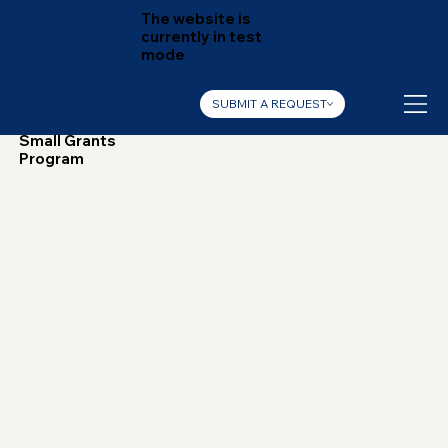
The website is
currently in test
mode
SUBMIT A REQUEST
Small Grants
Program