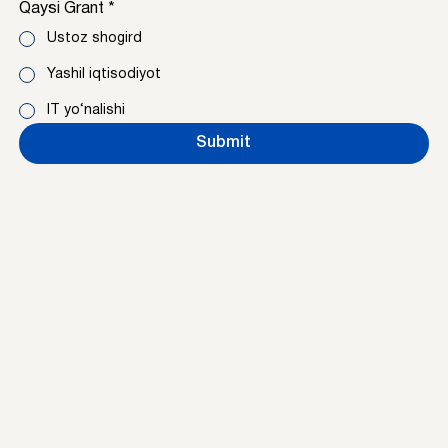
Qaysi Grant
*
Ustoz shogird
Yashil iqtisodiyot
IT yo‘nalishi
Submit