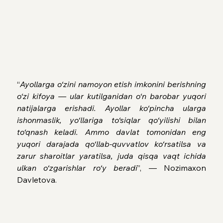
“
Ayollarga o‘zini namoyon etish imkonini berishning 
o‘zi kifoya — ular kutilganidan o‘n barobar yuqori 
natijalarga erishadi. Ayollar ko‘pincha ularga 
ishonmaslik, yo‘llariga to‘siqlar qo‘yilishi bilan 
to‘qnash keladi. Ammo davlat tomonidan eng 
yuqori darajada qo‘llab-quvvatlov ko‘rsatilsa va 
zarur sharoitlar yaratilsa, juda qisqa vaqt ichida 
ulkan o‘zgarishlar ro‘y beradi
”, — Nozimaxon 
Davletova.