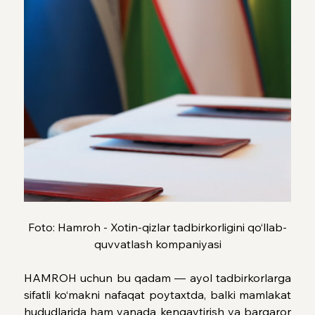
Foto: Hamroh - Xotin-qizlar tadbirkorligini qo‘llab-
quvvatlash kompaniyasi
HAMROH uchun bu qadam — ayol tadbirkorlarga 
sifatli ko‘makni nafaqat poytaxtda, balki mamlakat 
hududlarida ham yanada kengaytirish va barqaror 