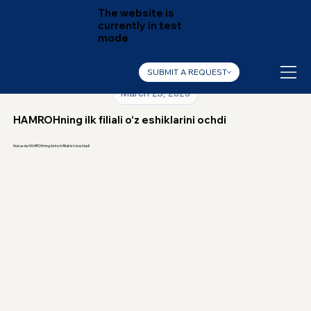
The website is
currently in test
mode
SUBMIT A REQUEST
March 25, 2026
HAMROHning ilk filiali o‘z eshiklarini ochdi
Nukusda HAMROHning birinchi filiali ish boshladi