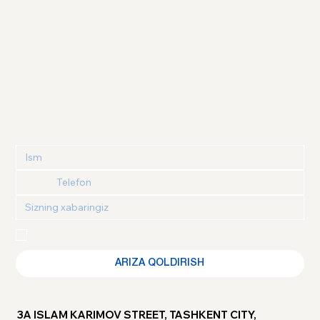
Maxfiylik siyosati
 va 
Foydalanuvchi kelishuvi
 bilan 
tanishganimni va roziligimni tasdiqlayman
ARIZA QOLDIRISH
3A ISLAM KARIMOV STREET, TASHKENT CITY,