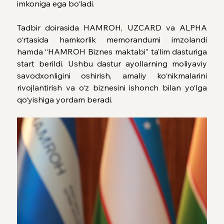
imkoniga ega bo‘ladi.
Tadbir doirasida HAMROH, UZCARD va ALPHA 
o‘rtasida hamkorlik memorandumi imzolandi 
hamda “HAMROH Biznes maktabi” ta’lim dasturiga 
start berildi. Ushbu dastur ayollarning moliyaviy 
savodxonligini oshirish, amaliy ko‘nikmalarini 
rivojlantirish va o‘z biznesini ishonch bilan yo‘lga 
qo‘yishiga yordam beradi.