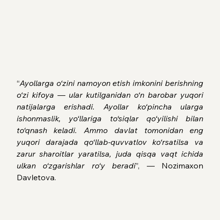
“
Ayollarga o‘zini namoyon etish imkonini berishning 
o‘zi kifoya — ular kutilganidan o‘n barobar yuqori 
natijalarga erishadi. Ayollar ko‘pincha ularga 
ishonmaslik, yo‘llariga to‘siqlar qo‘yilishi bilan 
to‘qnash keladi. Ammo davlat tomonidan eng 
yuqori darajada qo‘llab-quvvatlov ko‘rsatilsa va 
zarur sharoitlar yaratilsa, juda qisqa vaqt ichida 
ulkan o‘zgarishlar ro‘y beradi
”, — Nozimaxon 
Davletova.