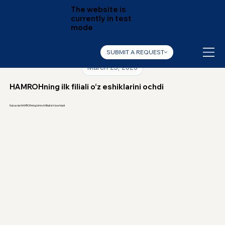
The website is
currently in test
mode
SUBMIT A REQUEST
March 25, 2026
HAMROHning ilk filiali o‘z eshiklarini ochdi
Nukusda HAMROHning birinchi filiali ish boshladi