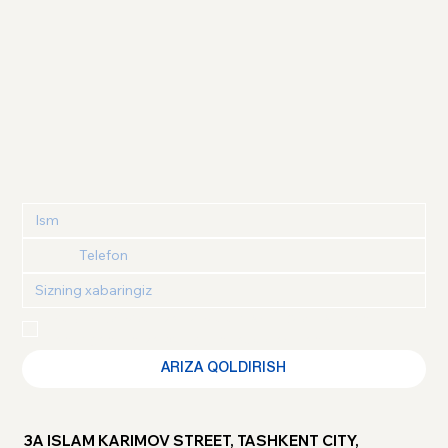
Maxfiylik siyosati
 va 
Foydalanuvchi kelishuvi
 bilan 
tanishganimni va roziligimni tasdiqlayman
ARIZA QOLDIRISH
3A ISLAM KARIMOV STREET, TASHKENT CITY,