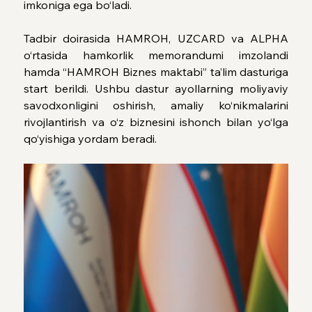
imkoniga ega bo‘ladi.
Tadbir doirasida HAMROH, UZCARD va ALPHA 
o‘rtasida hamkorlik memorandumi imzolandi 
hamda “HAMROH Biznes maktabi” ta’lim dasturiga 
start berildi. Ushbu dastur ayollarning moliyaviy 
savodxonligini oshirish, amaliy ko‘nikmalarini 
rivojlantirish va o‘z biznesini ishonch bilan yo‘lga 
qo‘yishiga yordam beradi.