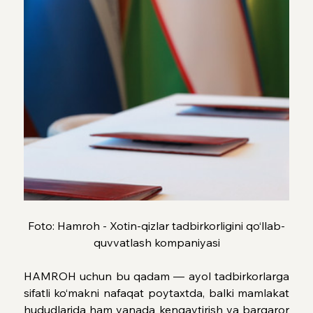
Foto: Hamroh - Xotin-qizlar tadbirkorligini qo‘llab-
quvvatlash kompaniyasi
HAMROH uchun bu qadam — ayol tadbirkorlarga 
sifatli ko‘makni nafaqat poytaxtda, balki mamlakat 
hududlarida ham yanada kengaytirish va barqaror 