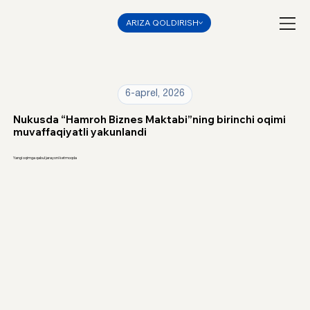
ARIZA QOLDIRISH
6-aprel, 2026
Nukusda “Hamroh Biznes Maktabi”ning birinchi oqimi
muvaffaqiyatli yakunlandi
Yangi oqimga qabul jarayoni ketmoqda