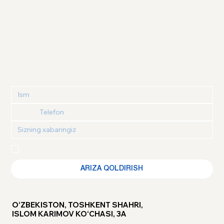
Maxfiylik siyosati
 va 
Foydalanuvchi kelishuvi
 bilan 
tanishganimni va roziligimni tasdiqlayman
ARIZA QOLDIRISH
O‘ZBEKISTON, TOSHKENT SHAHRI,
ISLOM KARIMOV KO‘CHASI, 3A