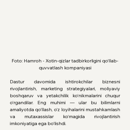
Foto: Hamroh - Xotin-qizlar tadbirkorligini qo‘llab-
quvvatlash kompaniyasi
Dastur davomida ishtirokchilar biznesni 
rivojlantirish, marketing strategiyalari, moliyaviy 
boshqaruv va yetakchilik ko‘nikmalarini chuqur 
o‘rgandilar. Eng muhimi — ular bu bilimlarni 
amaliyotda qo‘llash, o‘z loyihalarini mustahkamlash 
va mutaxassislar ko‘magida rivojlantirish 
imkoniyatiga ega bo‘lishdi.