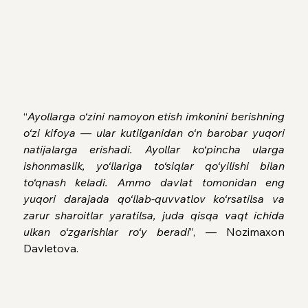
“
Ayollarga o‘zini namoyon etish imkonini berishning 
o‘zi kifoya — ular kutilganidan o‘n barobar yuqori 
natijalarga erishadi. Ayollar ko‘pincha ularga 
ishonmaslik, yo‘llariga to‘siqlar qo‘yilishi bilan 
to‘qnash keladi. Ammo davlat tomonidan eng 
yuqori darajada qo‘llab-quvvatlov ko‘rsatilsa va 
zarur sharoitlar yaratilsa, juda qisqa vaqt ichida 
ulkan o‘zgarishlar ro‘y beradi
”, — Nozimaxon 
Davletova.