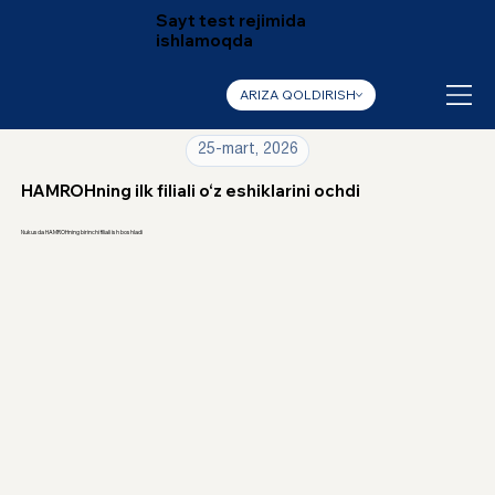
Sayt test rejimida
ishlamoqda
ARIZA QOLDIRISH
25-mart, 2026
HAMROHning ilk filiali o‘z eshiklarini ochdi
Nukusda HAMROHning birinchi filiali ish boshladi