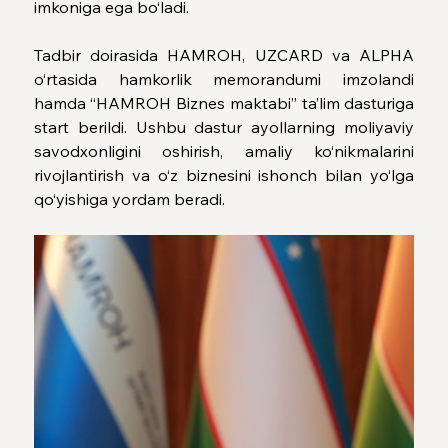
imkoniga ega bo‘ladi.
Tadbir doirasida HAMROH, UZCARD va ALPHA 
o‘rtasida hamkorlik memorandumi imzolandi 
hamda “HAMROH Biznes maktabi” ta’lim dasturiga 
start berildi. Ushbu dastur ayollarning moliyaviy 
savodxonligini oshirish, amaliy ko‘nikmalarini 
rivojlantirish va o‘z biznesini ishonch bilan yo‘lga 
qo‘yishiga yordam beradi.