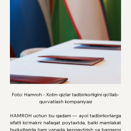
Foto: Hamroh - Xotin-qizlar tadbirkorligini qo‘llab-
quvvatlash kompaniyasi
HAMROH uchun bu qadam — ayol tadbirkorlarga 
sifatli ko‘makni nafaqat poytaxtda, balki mamlakat 
hududlarida ham yanada kengaytirish va barqaror 