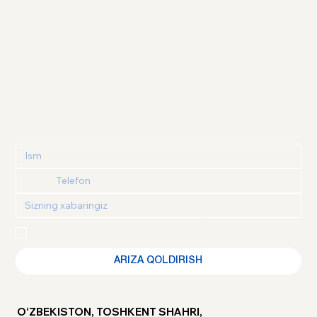
Maxfiylik siyosati
 va 
Foydalanuvchi kelishuvi
 bilan 
tanishganimni va roziligimni tasdiqlayman
ARIZA QOLDIRISH
O‘ZBEKISTON, TOSHKENT SHAHRI,