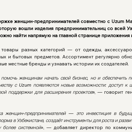
ржке женщин-предпринимателей совместно с Uzum Mar
которую вошли изделия предпринимательниц со всей Узб
ожно найти напрямую на главной странице приложения и
 товары разных категорий — от одежды, аксессуаро
ных и бытовых предметов. Ассортимент регулярно обнов
вые местные бренды и узнавать истории их создателей.
 помочь женщинам начать свой бизнес, но и обеспечить п
честву с Uzum появляются новые возможности: доступ к ш
овой поддержки для расширения проектов
», — говорит ге
а женщин-предпринимателей — это инвестиция в будуще
ма в Узбекистане, создаёт инструменты для роста и развит
у более системной»
, — добавляет директор по коммун