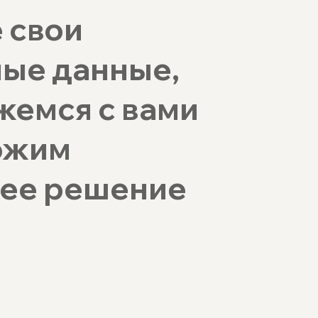
 свои
ные данные,
жемся с вами
ожим
ее решение