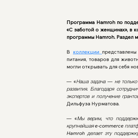
Программа Hamroh по подде
«С заботой о женщинах», в 
программы Hamroh. Раздел м
В 
коллекции 
представлены
питания, товаров для живот
могли открывать для себя но
— «
Наша задача
 — 
не только
развития. Благодаря сотрудни
экспертов и получение грант
Дильфуза Нурматова.
— «
Мы верим, что поддержк
крупнейшая e-commerce платфор
Hamroh делает эту поддержк