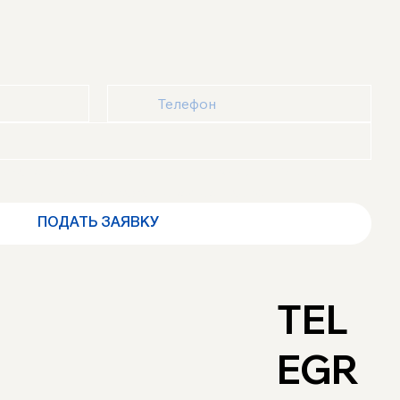
знакомлен(а) с 
Политикой конфиденциальности
 и 
оглашением
 и выражаю своё согласие
ПОДАТЬ ЗАЯВКУ
TEL
EGR