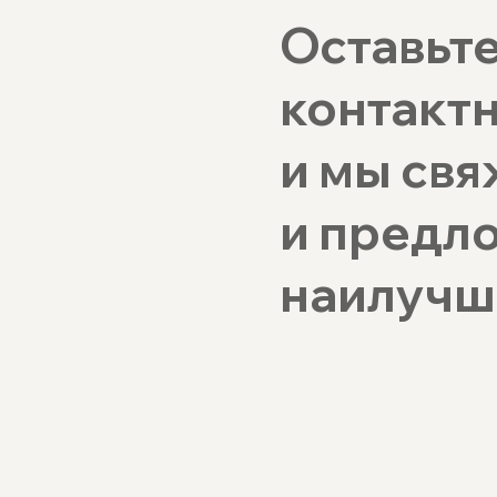
Оставьте
контакт
и мы свя
и предл
наилучш