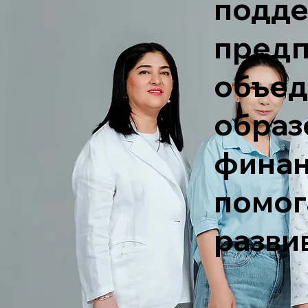
подде
предп
объед
образ
финан
помог
разви