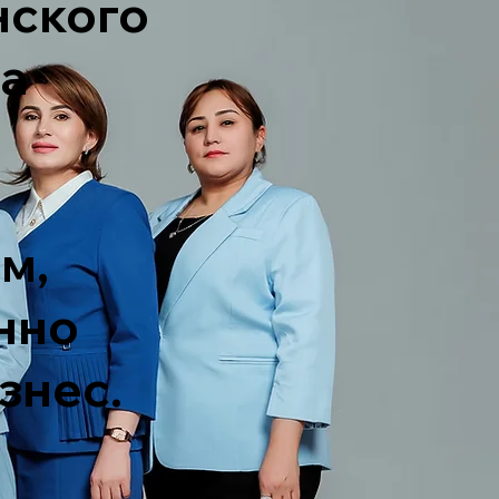
нского
а
м,
нно
знес.