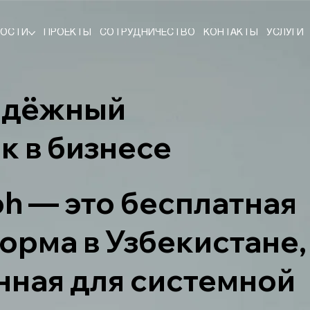
ВОСТИ
ПРОЕКТЫ
СОТРУДНИЧЕСТВО
КОНТАКТЫ
УСЛУГИ
адёжный
ик
в бизнесе
oh —
это бесплатная
орма в Узбекистане,
нная для системной