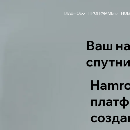
ГЛАВНОЕ
ПРОГРАММЫ
НО
Ваш н
спутн
Hamr
платф
созда