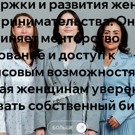
ржки и развития же
ринимательства. Он
иняет менторство,
ование и доступ к
совым возможностя
ая женщинам увере
вать собственный би