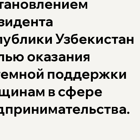
тановлением
зидента
публики Узбекистан
лью оказания
темной поддержки
щинам в сфере
дпринимательства.