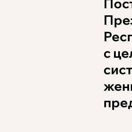
Пос
Пре
Рес
с це
сис
жен
пре