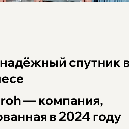
надёжный
спутник
несе
roh
— компания,
ванная в 2024 году