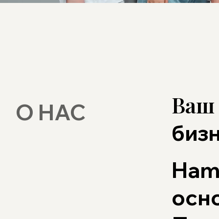
Ваш
О НАС
биз
Ham
осно