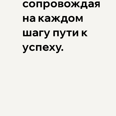
сопровождая
на каждом
шагу пути к
успеху.