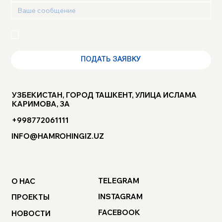
Я подтверждаю, что ознакомлен(а) с 
Политикой 
конфиденциальности
 и 
Пользовательским 
соглашением
 и выражаю своё согласие
ПОДАТЬ ЗАЯВКУ
УЗБЕКИСТАН, ГОРОД ТАШКЕНТ, УЛИЦА ИСЛАМА
КАРИМОВА, 3А
+998772061111
INFO@HAMROHINGIZ.UZ
TELEGRAM
О НАС
INSTAGRAM
ПРОЕКТЫ
FACEBOOK
НОВОСТИ