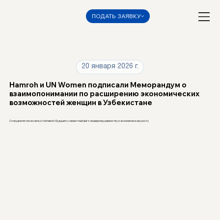
ПОДАТЬ ЗАЯВКУ
20 января 2026 г.
Hamroh и UN Women подписали Меморандум о
взаимопонимании по расширению экономических
возможностей женщин в Узбекистане
Сотрудничество во имя устойчивого будущего: совместный шаг к гендерному равенству и экономическому росту