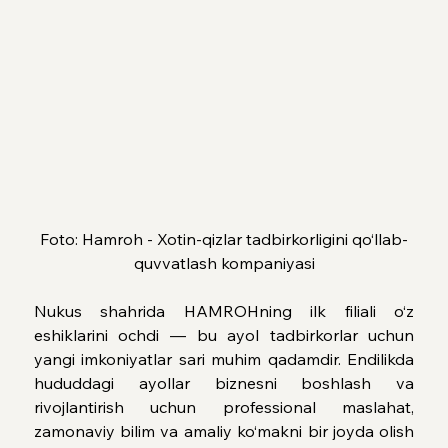
Foto: Hamroh - Xotin-qizlar tadbirkorligini qo‘llab-
quvvatlash kompaniyasi
Nukus shahrida HAMROHning ilk filiali o‘z 
eshiklarini ochdi — bu ayol tadbirkorlar uchun 
yangi imkoniyatlar sari muhim qadamdir. Endilikda 
hududdagi ayollar biznesni boshlash va 
rivojlantirish uchun professional maslahat, 
zamonaviy bilim va amaliy ko‘makni bir joyda olish 