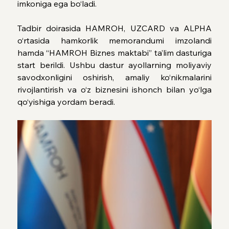
imkoniga ega bo‘ladi.
Tadbir doirasida HAMROH, UZCARD va ALPHA 
o‘rtasida hamkorlik memorandumi imzolandi 
hamda “HAMROH Biznes maktabi” ta’lim dasturiga 
start berildi. Ushbu dastur ayollarning moliyaviy 
savodxonligini oshirish, amaliy ko‘nikmalarini 
rivojlantirish va o‘z biznesini ishonch bilan yo‘lga 
qo‘yishiga yordam beradi.