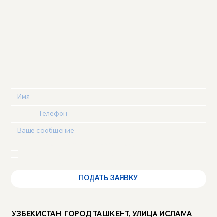
Я подтверждаю, что ознакомлен(а) с 
Политикой 
конфиденциальности
 и 
Пользовательским 
соглашением
 и выражаю своё согласие
ПОДАТЬ ЗАЯВКУ
УЗБЕКИСТАН, ГОРОД ТАШКЕНТ, УЛИЦА ИСЛАМА