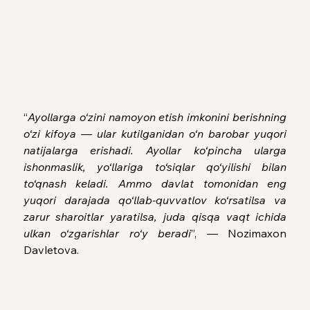
“
Ayollarga o‘zini namoyon etish imkonini berishning 
o‘zi kifoya — ular kutilganidan o‘n barobar yuqori 
natijalarga erishadi. Ayollar ko‘pincha ularga 
ishonmaslik, yo‘llariga to‘siqlar qo‘yilishi bilan 
to‘qnash keladi. Ammo davlat tomonidan eng 
yuqori darajada qo‘llab-quvvatlov ko‘rsatilsa va 
zarur sharoitlar yaratilsa, juda qisqa vaqt ichida 
ulkan o‘zgarishlar ro‘y beradi
”, — Nozimaxon 
Davletova.