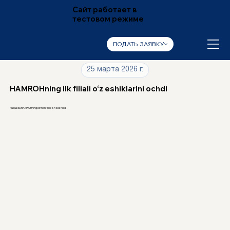
Сайт работает в
тестовом режиме
ПОДАТЬ ЗАЯВКУ
25 марта 2026 г.
HAMROHning ilk filiali o‘z eshiklarini ochdi
Nukusda HAMROHning birinchi filiali ish boshladi