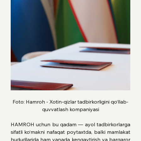
Foto: Hamroh - Xotin-qizlar tadbirkorligini qo‘llab-
quvvatlash kompaniyasi
HAMROH uchun bu qadam — ayol tadbirkorlarga 
sifatli ko‘makni nafaqat poytaxtda, balki mamlakat 
hududlarida ham yanada kengaytirish va barqaror 