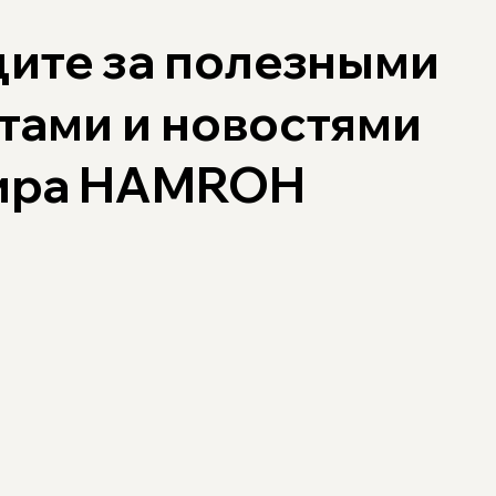
ите за полезными
тами и новостями
мира HAMROH