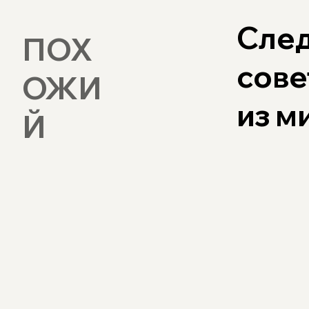
След
ПОХ
сове
ОЖИ
из 
Й