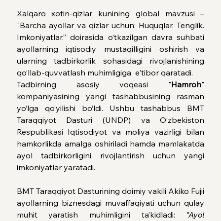
Xalqaro xotin-qizlar kunining global mavzusi – 
"Barcha ayollar va qizlar uchun: Huquqlar. Tenglik. 
Imkoniyatlar.” doirasida o‘tkazilgan davra suhbati 
ayollarning iqtisodiy mustaqilligini oshirish va 
ularning tadbirkorlik sohasidagi rivojlanishining 
qo‘llab-quvvatlash muhimligiga  e'tibor qaratadi.
Tadbirning asosiy voqeasi "
Hamroh
" 
kompaniyasining yangi tashabbusining rasman 
yo‘lga qo‘yilishi bo‘ldi. Ushbu tashabbus BMT 
Taraqqiyot Dasturi (UNDP) va O‘zbekiston 
Respublikasi Iqtisodiyot va moliya vazirligi bilan 
hamkorlikda amalga oshiriladi hamda mamlakatda 
ayol tadbirkorligini rivojlantirish uchun yangi 
imkoniyatlar yaratadi.
BMT Taraqqiyot Dasturining doimiy vakili Akiko Fujii 
ayollarning biznesdagi muvaffaqiyati uchun qulay 
muhit yaratish muhimligini ta’kidladi: 
"Ayol 