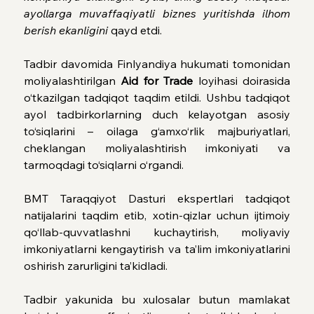
ayollarga muvaffaqiyatli biznes yuritishda ilhom 
berish ekanligini
 qayd etdi.
Tadbir davomida Finlyandiya hukumati tomonidan 
moliyalashtirilgan 
Aid for Trade
 loyihasi doirasida 
o‘tkazilgan tadqiqot taqdim etildi. Ushbu tadqiqot 
ayol tadbirkorlarning duch kelayotgan asosiy 
to‘siqlarini – oilaga g‘amxo‘rlik majburiyatlari, 
cheklangan moliyalashtirish imkoniyati va 
tarmoqdagi to‘siqlarni o‘rgandi.
BMT Taraqqiyot Dasturi ekspertlari tadqiqot 
natijalarini taqdim etib, xotin-qizlar uchun ijtimoiy 
qo‘llab-quvvatlashni kuchaytirish, moliyaviy 
imkoniyatlarni kengaytirish va ta’lim imkoniyatlarini 
oshirish zarurligini ta’kidladi.
Tadbir yakunida bu xulosalar butun mamlakat 