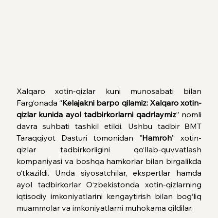
Xalqaro xotin-qizlar kuni munosabati bilan 
Farg‘onada “
Kelajakni barpo qilamiz: Xalqaro xotin-
qizlar kunida ayol tadbirkorlarni qadrlaymiz
” nomli 
davra suhbati tashkil etildi. Ushbu tadbir BMT 
Taraqqiyot Dasturi tomonidan "
Hamroh
” xotin-
qizlar tadbirkorligini qo‘llab-quvvatlash 
kompaniyasi va boshqa hamkorlar bilan birgalikda 
o‘tkazildi. Unda siyosatchilar, ekspertlar hamda 
ayol tadbirkorlar O‘zbekistonda xotin-qizlarning 
iqtisodiy imkoniyatlarini kengaytirish bilan bog‘liq 
muammolar va imkoniyatlarni muhokama qildilar.