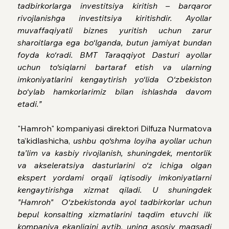
tadbirkorlarga investitsiya kiritish – barqaror 
rivojlanishga investitsiya kiritishdir. Ayollar 
muvaffaqiyatli biznes yuritish uchun zarur 
sharoitlarga ega bo‘lganda, butun jamiyat bundan 
foyda ko‘radi. BMT Taraqqiyot Dasturi ayollar 
uchun to‘siqlarni bartaraf etish va ularning 
imkoniyatlarini kengaytirish yo‘lida O‘zbekiston 
bo‘ylab hamkorlarimiz bilan ishlashda davom 
etadi.”
"Hamroh" kompaniyasi direktori Dilfuza Nurmatova 
tа’kidlashicha, 
ushbu qo‘shma loyiha ayollar uchun 
ta’lim va kasbiy rivojlanish, shuningdek, mentorlik 
va akseleratsiya dasturlarini o‘z ichiga olgan 
ekspert yordami orqali iqtisodiy imkoniyatlarni 
kengaytirishga xizmat qiladi. U shuningdek 
"Hamroh"  O‘zbekistonda ayol tadbirkorlar uchun 
bepul konsalting xizmatlarini taqdim etuvchi ilk 
kompaniya ekanligini aytib, uning asosiy maqsadi 