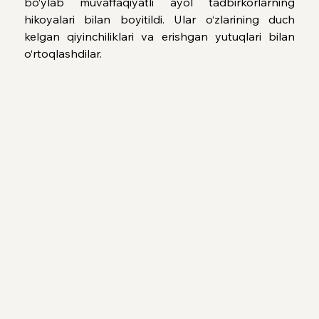
bo‘ylab muvaffaqiyatli ayol tadbirkorlarning 
hikoyalari bilan boyitildi. Ular o‘zlarining duch 
kelgan qiyinchiliklari va erishgan yutuqlari bilan 
o‘rtoqlashdilar.