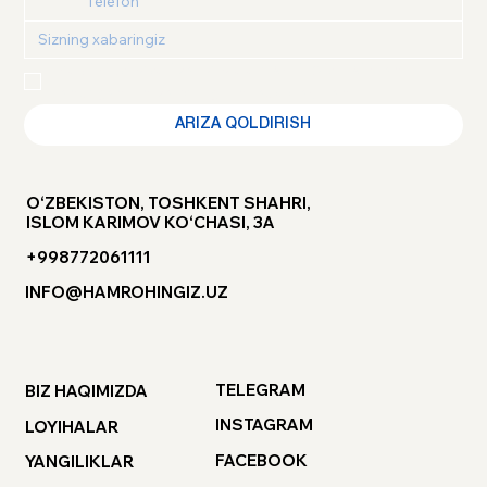
Maxfiylik siyosati
 va 
Foydalanuvchi kelishuvi
 bilan 
tanishganimni va roziligimni tasdiqlayman
ARIZA QOLDIRISH
O‘ZBEKISTON, TOSHKENT SHAHRI,
ISLOM KARIMOV KO‘CHASI, 3A
+998772061111
INFO@HAMROHINGIZ.UZ
TELEGRAM
BIZ HAQIMIZDA
INSTAGRAM
LOYIHALAR
FACEBOOK
YANGILIKLAR