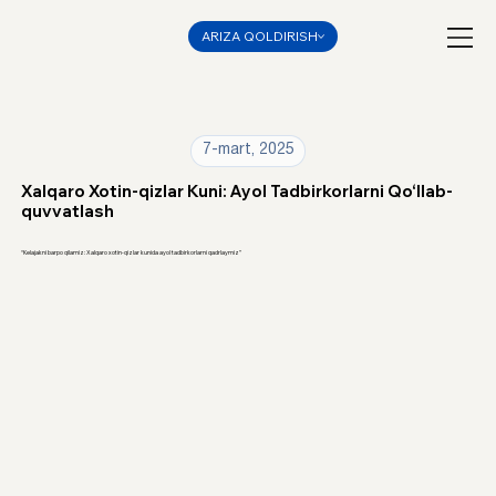
ARIZA QOLDIRISH
7-mart, 2025
Xalqaro Xotin-qizlar Kuni: Ayol Tadbirkorlarni Qo‘llab-
quvvatlash
“Kelajakni barpo qilamiz: Xalqaro xotin-qizlar kunida ayol tadbirkorlarni qadrlaymiz”