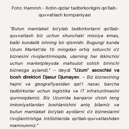
Foto: Hamroh - Xotin-qizlar tadbirkorligini qo‘llab-
quvvatlash kompaniyasi
"Butun mamlakat bo‘ylab tadbirkorlarni qo‘llab-
quvvatlash biz uchun shunchaki missiya emas, 
balki kundalik ishning bir qismidir. Bugungi kunda 
Uzum Market
'
da 16 mingdan ortiq sotuvchi o‘z 
biznesini rivojlantirmoqda, ularning har ikkinchisi 
uchun marketpleysda mahsulot sotish birinchi 
biznesga aylandi," 
– deydi 
"Uzum" asoschisi va 
bosh direktori Djasur Djumayev
. – Biz biznesining 
hajmi va geografiyasidan qat’i nazar, barcha 
tadbirkorlar uchun logistika va IT infratuzilmasini 
qurmoqdamiz. Biz Uzum
'
da barqaror o‘sish teng 
imkoniyatlardan boshlanishini aniq bilamiz va 
butun mamlakat bo‘ylab ayollarni o‘z bizneslarini 
rivojlantirishga intilishlarida qo‘llab-quvvatlashdan 
mamnunmiz."