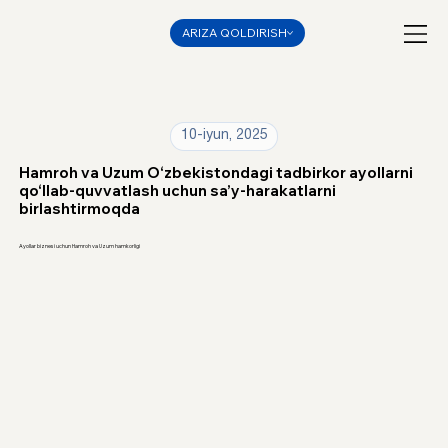
ARIZA QOLDIRISH
10-iyun, 2025
Hamroh va Uzum O‘zbekistondagi tadbirkor ayollarni
qo‘llab-quvvatlash uchun sa’y-harakatlarni
birlashtirmoqda
Ayollar biznesi uchun Hamroh va Uzum hamkorligi