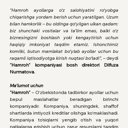
"Hamroh ayollarga o‘z salohiyatini ro‘yobga 
chiqarishga yordam berish uchun yaratilgan. Uzum 
bilan hamkorlik – bu oldinga qo‘yilgan ulkan qadam: 
biz shunchaki vositalar va ta’lim emas, balki o‘z 
biznesingizni boshlash yoki kengaytirish uchun 
haqiqiy imkoniyat taqdim etamiz. Ishonchimiz 
komilki, butun mamlakat bo‘ylab ayollar uchun bu 
raqamli iqtisodiyotga kirish nuqtasi bo‘ladi",
 – deydi 
"Hamroh" kompaniyasi bosh direktori Dilfuza 
Nurmatova.
Ma’lumot uchun
"Hamroh"
– 
O‘zbekistonda tadbirkor ayollar uchun 
bepul maslahatlar beradigan birinchi 
kompaniyadir. Kompaniya, shuningdek, shaffof 
shartlarda imtiyozli kreditlar olishga ko‘maklashadi. 
Kompaniya to‘siqlarni yengib o‘tish va yuqori 
natijalarga erishish uchun zarur resurslarni taqdim 