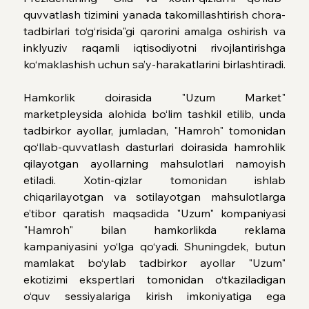
quvvatlash tizimini yanada takomillashtirish chora-
tadbirlari to‘g‘risida"gi qarorini amalga oshirish va 
inklyuziv raqamli iqtisodiyotni rivojlantirishga 
ko‘maklashish uchun sa’y-harakatlarini birlashtiradi.
Hamkorlik doirasida "Uzum Market" 
marketpleysida alohida bo‘lim tashkil etilib, unda 
tadbirkor ayollar, jumladan, "Hamroh" tomonidan 
qo‘llab-quvvatlash dasturlari doirasida hamrohlik 
qilayotgan ayollarning mahsulotlari namoyish 
etiladi. Xotin-qizlar tomonidan ishlab 
chiqarilayotgan va sotilayotgan mahsulotlarga 
e’tibor qaratish maqsadida "Uzum" kompaniyasi 
"Hamroh" bilan hamkorlikda reklama 
kampaniyasini yo‘lga qo‘yadi. Shuningdek, butun 
mamlakat bo‘ylab tadbirkor ayollar "Uzum" 
ekotizimi ekspertlari tomonidan o‘tkaziladigan 
o‘quv sessiyalariga kirish imkoniyatiga ega 