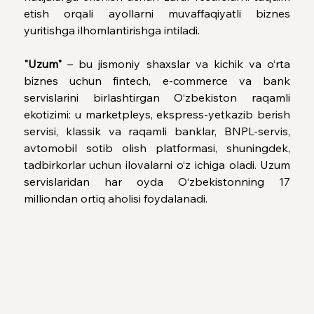
etish orqali ayollarni muvaffaqiyatli biznes 
yuritishga ilhomlantirishga intiladi.
"Uzum"
– 
bu jismoniy shaxslar va kichik va o‘rta 
biznes uchun fintech, e-commerce va bank 
servislarini birlashtirgan O‘zbekiston raqamli 
ekotizimi: u marketpleys, ekspress-yetkazib berish 
servisi, klassik va raqamli banklar, BNPL-servis, 
avtomobil sotib olish platformasi, shuningdek, 
tadbirkorlar uchun ilovalarni o‘z ichiga oladi. Uzum 
servislaridan har oyda O‘zbekistonning 17 
milliondan ortiq aholisi foydalanadi.