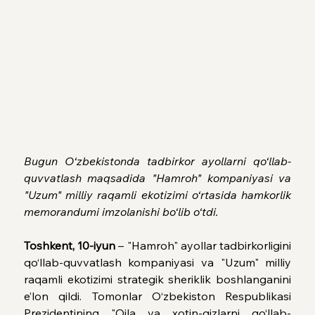
Bugun O‘zbekistonda tadbirkor ayollarni qo‘llab-
quvvatlash maqsadida "Hamroh" kompaniyasi va 
"Uzum" milliy raqamli ekotizimi o‘rtasida hamkorlik 
memorandumi imzolanishi bo‘lib o‘tdi.
Toshkent, 10-iyun
 – "Hamroh" ayollar tadbirkorligini 
qo‘llab-quvvatlash kompaniyasi va "Uzum" milliy 
raqamli ekotizimi strategik sheriklik boshlanganini 
e’lon qildi. Tomonlar O‘zbekiston Respublikasi 
Prezidentining "Oila va xotin-qizlarni qo‘llab-