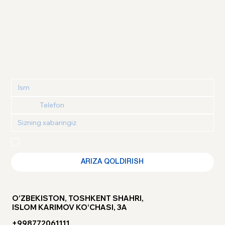
Maxfiylik siyosati
 va 
Foydalanuvchi kelishuvi
 bilan 
tanishganimni va roziligimni tasdiqlayman
ARIZA QOLDIRISH
O‘ZBEKISTON, TOSHKENT SHAHRI,
ISLOM KARIMOV KO‘CHASI, 3A
+998772061111