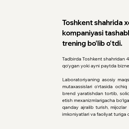
Toshkent shahrida xot
kompaniyasi tashabbu
trening bo‘lib o‘tdi. 
Tadbirda Toshkent shahridan 40 n
qo‘ygan yoki ayni paytda bizne
Laboratoriyaning asosiy maqsad
mutaxassislari o‘rtasida ochi
brend yaratishdan tortib, soliq 
etish mexanizmlarigacha bo‘lgan
qanday ajralib turish, mijozlar
imkoniyatlari va faoliyat turiga