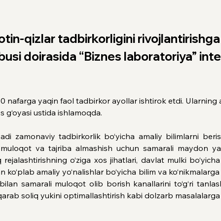
in-qizlar tadbirkorligini rivojlantirish
si doirasida “Biznes laboratoriya” inte
afarga yaqin faol tadbirkor ayollar ishtirok etdi. Ularning ak
s g‘oyasi ustida ishlamoqda.
i zamonaviy tadbirkorlik bo‘yicha amaliy bilimlarni berish
q muloqot va tajriba almashish uchun samarali maydon yarat
rejalashtirishning o‘ziga xos jihatlari, davlat mulki bo‘yich
 ko‘plab amaliy yo‘nalishlar bo‘yicha bilim va ko‘nikmalarga 
 bilan samarali muloqot olib borish kanallarini to‘g‘ri tanla
 qarab soliq yukini optimallashtirish kabi dolzarb masalalarga a