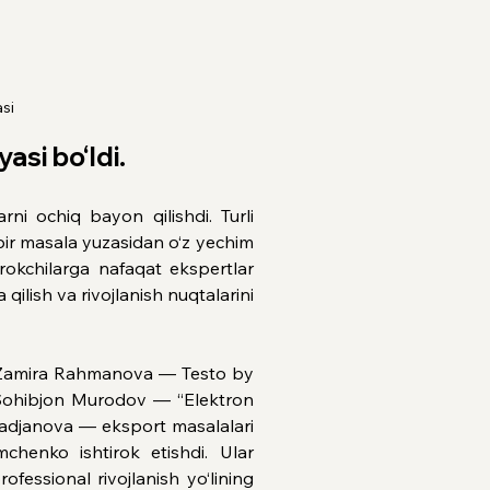
si
asi bo‘ldi.
i ochiq bayon qilishdi. Turli 
bir masala yuzasidan o‘z yechim 
irokchilarga nafaqat ekspertlar 
ilish va rivojlanish nuqtalarini 
ida Zamira Rahmanova — Testo by 
 Sohibjon Murodov — “Elektron 
Atadjanova — eksport masalalari 
henko ishtirok etishdi. Ular 
ssional rivojlanish yo‘lining 