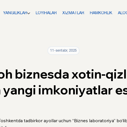
YANGILIKLAR
LOYIHALAR
XIZMATLAR
HAMKORLIK
ALO
11-sentabr, 2025
h biznesda xotin-qizl
 yangi imkoniyatlar es
Toshkentda tadbirkor ayollar uchun “Biznes laboratoriya” bo‘li