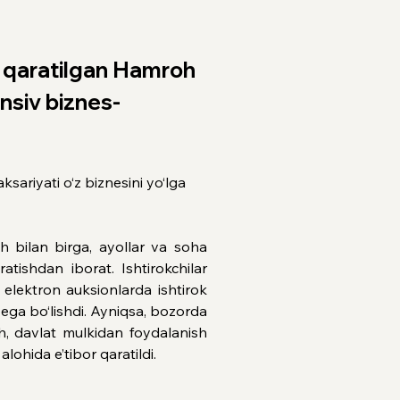
ga qaratilgan Hamroh 
nsiv biznes-
sariyati o‘z biznesini yo‘lga 
 bilan birga, ayollar va soha 
ishdan iborat. Ishtirokchilar 
a elektron auksionlarda ishtirok 
ega bo‘lishdi. Ayniqsa, bozorda 
sh, davlat mulkidan foydalanish 
lohida e’tibor qaratildi.