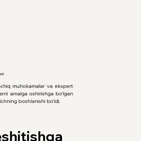
si
, ochiq muhokamalar va ekspert 
ularni amalga oshirishga bo‘lgan 
chning boshlanishi bo‘ldi.
 eshitishga