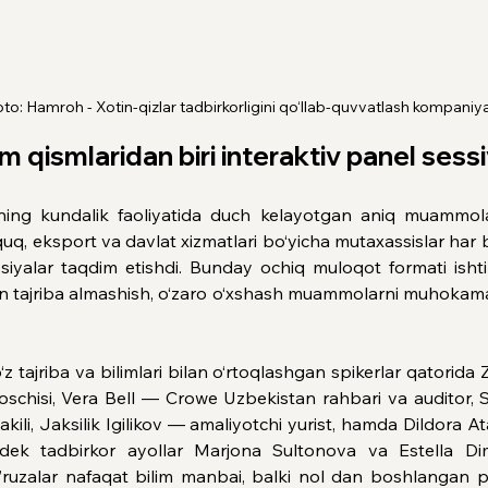
to: Hamroh - Xotin-qizlar tadbirkorligini qo
‘llab-quvvatlash kompaniya
 qismlaridan biri interaktiv panel sessiy
ining kundalik faoliyatida duch kelayotgan aniq muammolarn
quq, eksport va davlat xizmatlari bo‘yicha mutaxassislar har 
avsiyalar taqdim etishdi. Bunday ochiq muloqot formati isht
 bilan tajriba almashish, o‘zaro o‘xshash muammolarni muhokama q
 o‘z tajriba va bilimlari bilan o‘rtoqlashgan spikerlar qator
soschisi, Vera Bell — Crowe Uzbekistan rahbari va auditor,
vakili, Jaksilik Igilikov — amaliyotchi yurist, hamda Dildora 
gdek tadbirkor ayollar Marjona Sultonova va Estella Dimc
zalar nafaqat bilim manbai, balki nol dan boshlangan profe