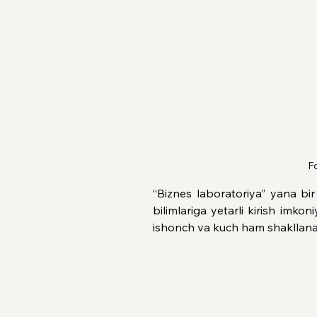
Fo
“Biznes laboratoriya” yana bir
bilimlariga yetarli kirish imkon
ishonch va kuch ham shakllanad