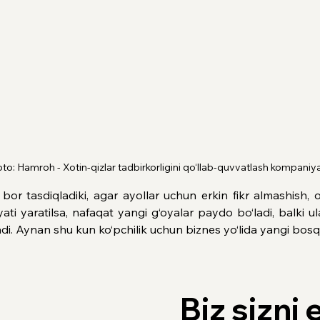
to: Hamroh - Xotin-qizlar tadbirkorligini qo
‘llab-quvvatlash kompaniya
 bor tasdiqladiki, agar ayollar uchun erkin fikr almashish
iyati yaratilsa, nafaqat yangi g‘oyalar paydo bo‘ladi, balki 
i. Aynan shu kun ko‘pchilik uchun biznes yo‘lida yangi bosqi
Biz sizni