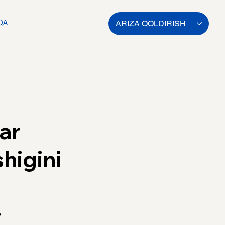
ARIZA QOLDIRISH
QA
ar
higini
b