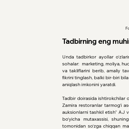
Fo
Tadbirning eng muhim
Unda tadbirkor ayollar o‘zlar
sohalar:  marketing, moliya, hu
va takliflarini berib, amaliy t
fikrini tinglash, balki bir-biri
aniqlash imkonini yaratdi.
Tadbir doirasida ishtirokchilar
Zamira restoranlar tarmog‘i a
auksionlarni tashkil etish” AJ 
bo‘yicha mutaxassisi, shunin
tomonidan so‘zga chiqqan ma’ru