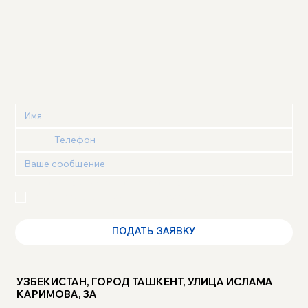
Я подтверждаю, что ознакомлен(а) с 
Политикой 
конфиденциальности
 и 
Пользовательским 
соглашением
 и выражаю своё согласие
ПОДАТЬ ЗАЯВКУ
УЗБЕКИСТАН, ГОРОД ТАШКЕНТ, УЛИЦА ИСЛАМА
КАРИМОВА, 3А