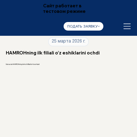
Сайт работает в
тестовом режиме
ПОДАТЬ ЗАЯВКУ
25 марта 2026 г.
HAMROHning ilk filiali o‘z eshiklarini ochdi
Nukusda HAMROHning birinchi filiali ish boshladi