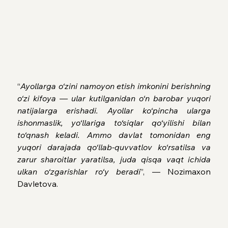
“
Ayollarga o‘zini namoyon etish imkonini berishning 
o‘zi kifoya — ular kutilganidan o‘n barobar yuqori 
natijalarga erishadi. Ayollar ko‘pincha ularga 
ishonmaslik, yo‘llariga to‘siqlar qo‘yilishi bilan 
to‘qnash keladi. Ammo davlat tomonidan eng 
yuqori darajada qo‘llab-quvvatlov ko‘rsatilsa va 
zarur sharoitlar yaratilsa, juda qisqa vaqt ichida 
ulkan o‘zgarishlar ro‘y beradi
”, — Nozimaxon 
Davletova.