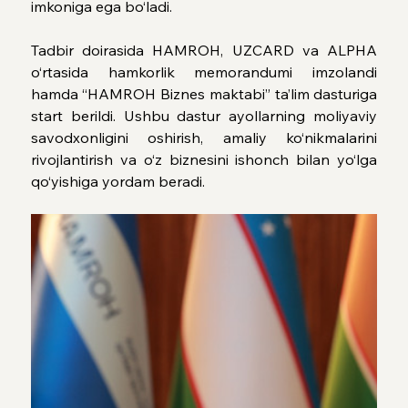
imkoniga ega bo‘ladi.
Tadbir doirasida HAMROH, UZCARD va ALPHA 
o‘rtasida hamkorlik memorandumi imzolandi 
hamda “HAMROH Biznes maktabi” ta’lim dasturiga 
start berildi. Ushbu dastur ayollarning moliyaviy 
savodxonligini oshirish, amaliy ko‘nikmalarini 
rivojlantirish va o‘z biznesini ishonch bilan yo‘lga 
qo‘yishiga yordam beradi.