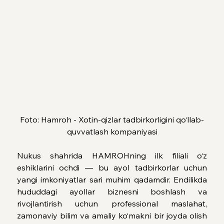
Foto: Hamroh - Xotin-qizlar tadbirkorligini qo‘llab-
quvvatlash kompaniyasi
Nukus shahrida HAMROHning ilk filiali o‘z 
eshiklarini ochdi — bu ayol tadbirkorlar uchun 
yangi imkoniyatlar sari muhim qadamdir. Endilikda 
hududdagi ayollar biznesni boshlash va 
rivojlantirish uchun professional maslahat, 
zamonaviy bilim va amaliy ko‘makni bir joyda olish 