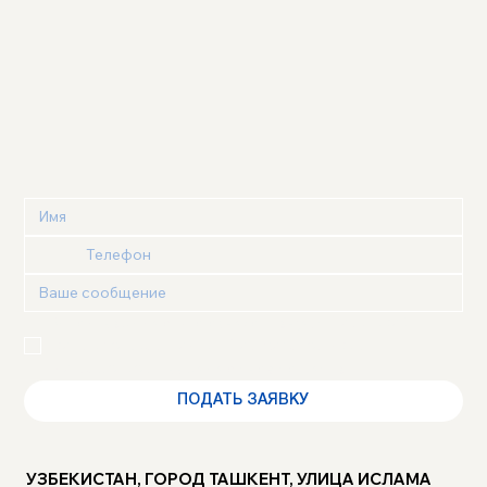
Я подтверждаю, что ознакомлен(а) с 
Политикой 
конфиденциальности
 и 
Пользовательским 
соглашением
 и выражаю своё согласие
ПОДАТЬ ЗАЯВКУ
УЗБЕКИСТАН, ГОРОД ТАШКЕНТ, УЛИЦА ИСЛАМА