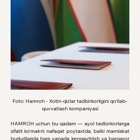
Foto: Hamroh - Xotin-qizlar tadbirkorligini qo‘llab-
quvvatlash kompaniyasi
HAMROH uchun bu qadam — ayol tadbirkorlarga 
sifatli ko‘makni nafaqat poytaxtda, balki mamlakat 
hududlarida ham yanada kengaytirish va barqaror 